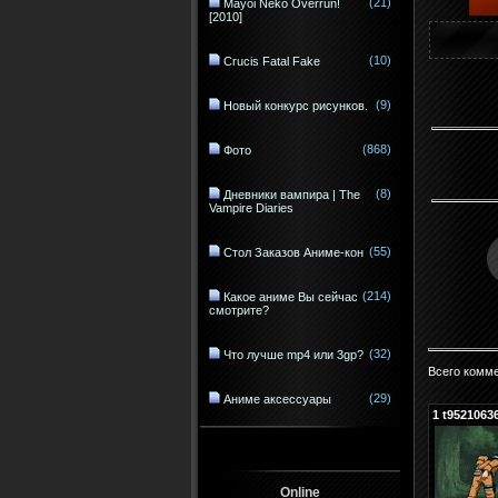
(21)
Mayoi Neko Overrun!
[2010]
(10)
Crucis Fatal Fake
(9)
Новый конкурс рисунков.
(868)
Фото
(8)
Дневники вампира | The
Vampire Diaries
(55)
Стол Заказов Аниме-кон
(214)
Какое аниме Вы сейчас
смотрите?
(32)
Что лучше mp4 или 3gp?
Всего комм
(29)
Аниме аксессуары
1
t9521063
Online