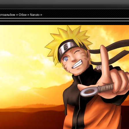
отоальбом
»
Обои
»
Naruto
»