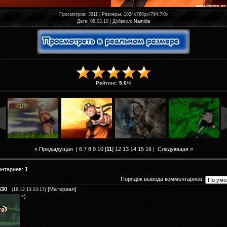
Просмотров
: 3811 |
Размеры
: 1024x768px/794.7Kb
Дата
: 08.03.10 |
Добавил
:
Namida
Рейтинг
:
5.0
/
4
« Предыдущая
|
6
7
8
9
10
[
11
]
12
13
14
15
16
|
Следующая »
ентариев
:
1
Порядок вывода комментариев:
630
[
Материал
]
(16.12.13 23:17)
=)