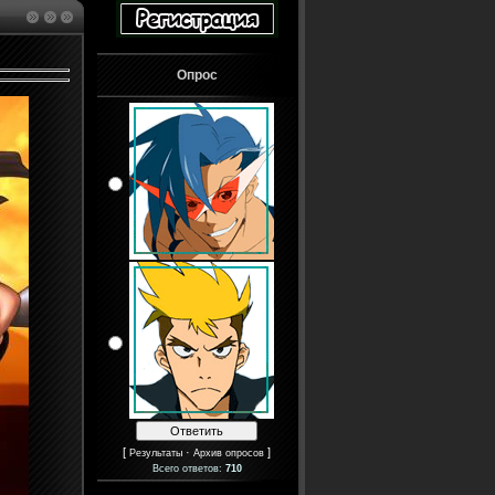
Опрос
[
·
]
Результаты
Архив опросов
Всего ответов:
710