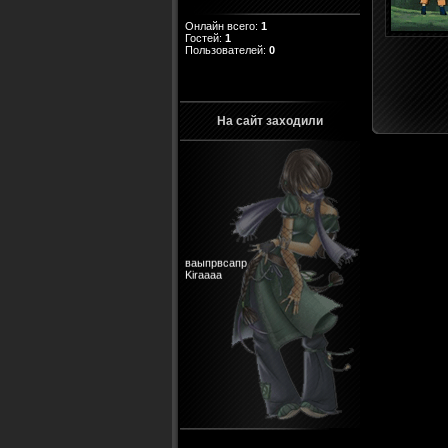
Онлайн всего:
1
Гостей:
1
Пользователей:
0
На сайт заходили
ваыпрвсапр
Kiraaaa