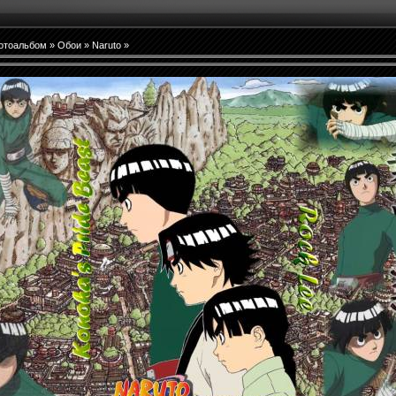
отоальбом
»
Обои
»
Naruto
»