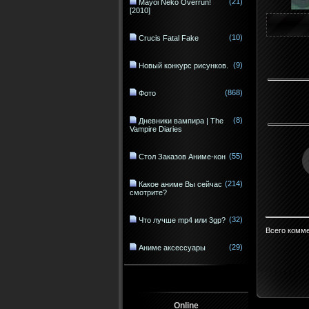
(21)
Mayoi Neko Overrun!
[2010]
(10)
Crucis Fatal Fake
(9)
Новый конкурс рисунков.
(868)
Фото
(8)
Дневники вампира | The
Vampire Diaries
(55)
Стол Заказов Аниме-кон
(214)
Какое аниме Вы сейчас
смотрите?
(32)
Что лучше mp4 или 3gp?
Всего комм
(29)
Аниме аксессуары
Online