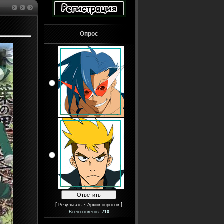
Опрос
[
·
]
Результаты
Архив опросов
Всего ответов:
710