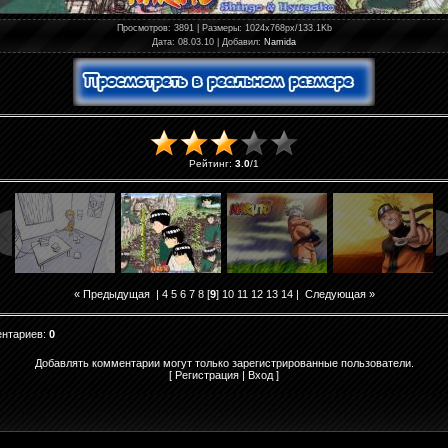
Просмотров
: 3891 |
Размеры
: 1024x768px/133.1Kb
Дата
: 08.03.10 |
Добавил
:
Namida
Рейтинг
:
3.0
/
1
« Предыдущая
|
4
5
6
7
8
[
9
]
10
11
12
13
14
|
Следующая »
ентариев
:
0
Добавлять комментарии могут только зарегистрированные пользователи.
[
Регистрация
|
Вход
]