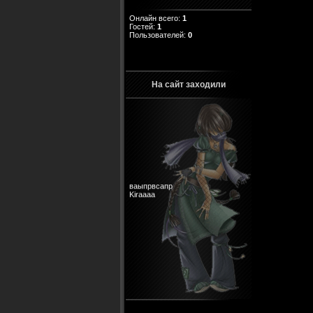
Онлайн всего:
1
Гостей:
1
Пользователей:
0
На сайт заходили
ваыпрвсапр
Kiraaaa