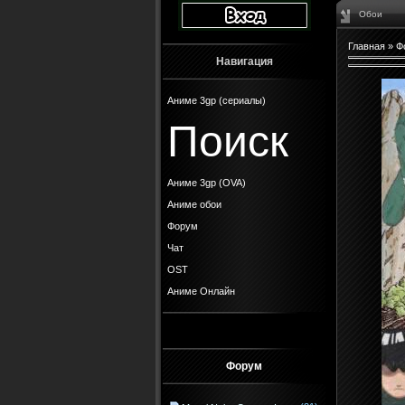
Обои
Главная
»
Ф
Навигация
Аниме 3gp (сериалы)
Поиск
Аниме 3gp (OVA)
Аниме обои
Форум
Чат
OST
Аниме Онлайн
Форум