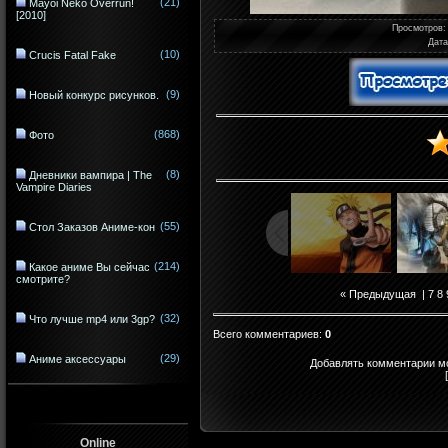
(21)
Mayoi Neko Overrun!
[2010]
Просмотров
:
Дата
(10)
Crucis Fatal Fake
(9)
Новый конкурс рисунков.
(868)
Фото
(8)
Дневники вампира | The
Vampire Diaries
(55)
Стол Заказов Аниме-кон
(214)
Какое аниме Вы сейчас
смотрите?
« Предыдущая
|
7
8
(32)
Что лучше mp4 или 3gp?
Всего комментариев
:
0
(29)
Аниме аксессуары
Добавлять комментарии мо
Online