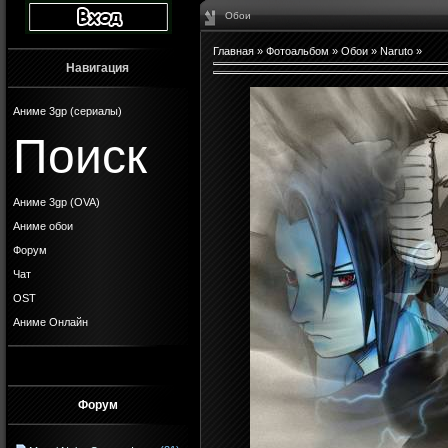
Обои
Главная
»
Фотоальбом
»
Обои
»
Naruto
»
Навигация
Аниме 3gp (сериалы)
Поиск
Аниме 3gp (OVA)
Аниме обои
Форум
Чат
OST
Аниме Онлайн
Форум