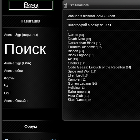
Фотоальбом
Главная
»
Фотоальбом
» Обои
Навигация
Фотографий в разделе
:
373
Аниме 3gp (сериалы)
Naruto
[81]
Death Note
[16]
Поиск
Darker than Black
[16]
Fullmetal Alchemist
[15]
Bleach
[47]
Black Lagoon
[13]
Air
[19]
Аниме 3gp (OVA)
Chobits
[19]
Code Geass: Lelouch of the Rebellion
[24]
Аниме обои
Spice and Wolf
[18]
Elfen Lied
[16]
Форум
Kampfer
[12]
Gurren Lagann
[10]
Чат
Hellsing
[13]
Sailor moon
[4]
OST
Host Club
[31]
Sket Dance
[19]
Аниме Онлайн
Форум