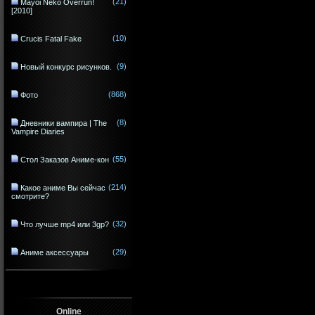
(21)
Mayoi Neko Overrun!
[2010]
(10)
Crucis Fatal Fake
(9)
Новый конкурс рисунков.
(868)
Фото
(8)
Дневники вампира | The
Vampire Diaries
(55)
Стол Заказов Аниме-кон
(214)
Какое аниме Вы сейчас
смотрите?
(32)
Что лучше mp4 или 3gp?
(29)
Аниме аксессуары
Online