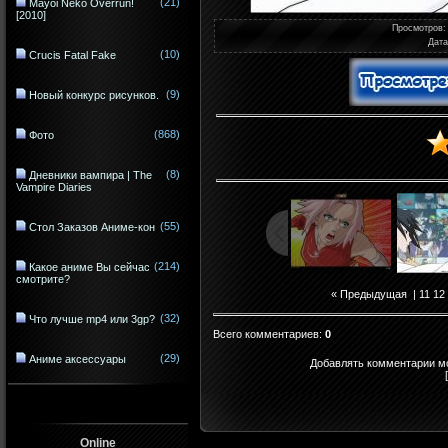
(21)
Mayoi Neko Overrun!
[2010]
Просмотров
:
Дата
(10)
Crucis Fatal Fake
(9)
Новый конкурс рисунков.
(868)
Фото
(8)
Дневники вампира | The
Vampire Diaries
(55)
Стол Заказов Аниме-кон
(214)
Какое аниме Вы сейчас
смотрите?
« Предыдущая
|
11
12
(32)
Что лучше mp4 или 3gp?
Всего комментариев
:
0
(29)
Аниме аксессуары
Добавлять комментарии мо
Online