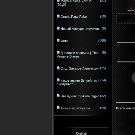
(21)
Mayoi Neko Overrun!
[2010]
(10)
Crucis Fatal Fake
(9)
Новый конкурс рисунков.
(868)
Фото
(8)
Дневники вампира | The
Vampire Diaries
(55)
Стол Заказов Аниме-кон
(214)
Какое аниме Вы сейчас
смотрите?
(32)
Что лучше mp4 или 3gp?
(29)
Всего комм
Аниме аксессуары
Online