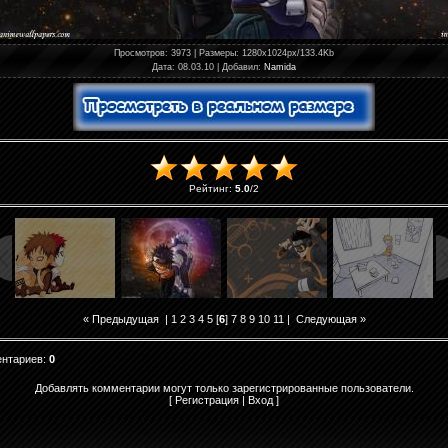
Просмотров
: 3973 |
Размеры
: 1280x1024px/133.4Kb
Дата
: 08.03.10 |
Добавил
:
Namida
Рейтинг
:
5.0
/
2
« Предыдущая
|
1
2
3
4
5
[
6
]
7
8
9
10
11
|
Следующая »
ентариев
:
0
Добавлять комментарии могут только зарегистрированные пользователи.
[
Регистрация
|
Вход
]