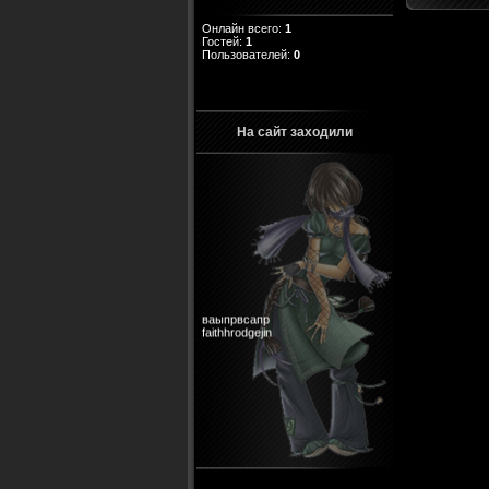
Онлайн всего:
1
Гостей:
1
Пользователей:
0
На сайт заходили
ваыпрвсапр
faithhrodgejin