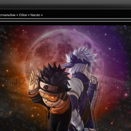
отоальбом
»
Обои
»
Naruto
»