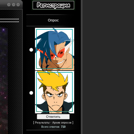
Опрос
[
·
]
Результаты
Архив опросов
Всего ответов:
710