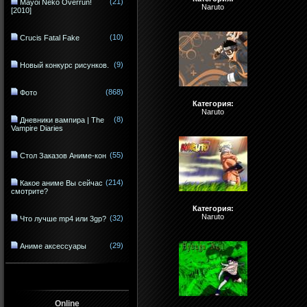
(21)
Mayoi Neko Overrun!
Naruto
[2010]
(10)
Crucis Fatal Fake
(9)
Новый конкурс рисунков.
(868)
Фото
Категория:
Naruto
(8)
Дневники вампира | The
Vampire Diaries
(55)
Стол Заказов Аниме-кон
(214)
Какое аниме Вы сейчас
смотрите?
Категория:
Naruto
(32)
Что лучше mp4 или 3gp?
(29)
Аниме аксессуары
Online