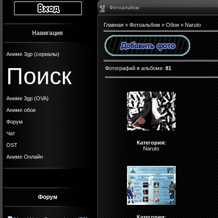
Фотоальбом
Главная
»
Фотоальбом
»
Обои
» Naruto
Навигация
Аниме 3gp (сериалы)
Поиск
Фотографий в альбоме
:
81
Аниме 3gp (OVA)
Аниме обои
Форум
Чат
Категория:
OST
Naruto
Аниме Онлайн
Форум
Категория: