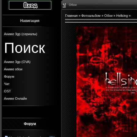
Обои
Главная
»
Фотоальбом
»
Обои
»
Hellsing
»
Навигация
Аниме 3gp (сериалы)
Поиск
Аниме 3gp (OVA)
Аниме обои
Форум
Чат
OST
Аниме Онлайн
Форум