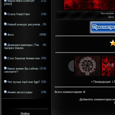
(21)
Mayoi Neko Overrun!
[2010]
Просмотров
:
(10)
Crucis Fatal Fake
Дата
:
(9)
Новый конкурс рисунков.
(868)
Фото
(8)
Дневники вампира | The
Vampire Diaries
(55)
Стол Заказов Аниме-кон
(214)
Какое аниме Вы сейчас
смотрите?
(32)
« Предыдущая
|
Что лучше mp4 или 3gp?
Всего комментариев
:
0
(29)
Аниме аксессуары
Добавлять комментарии мо
Online