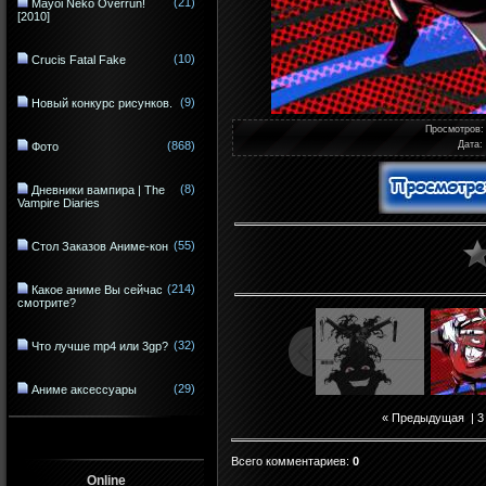
(21)
Mayoi Neko Overrun!
[2010]
(10)
Crucis Fatal Fake
(9)
Новый конкурс рисунков.
Просмотров
:
(868)
Дата
:
Фото
(8)
Дневники вампира | The
Vampire Diaries
(55)
Стол Заказов Аниме-кон
(214)
Какое аниме Вы сейчас
смотрите?
(32)
Что лучше mp4 или 3gp?
(29)
Аниме аксессуары
« Предыдущая
|
3
Всего комментариев
:
0
Online