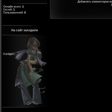
Добавлять комментарии мо
Онлайн всего:
1
Гостей:
1
Пользователей:
0
На сайт заходили
Danilg467