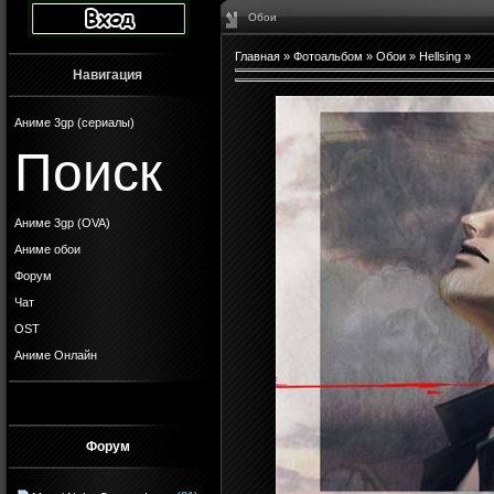
Обои
Главная
»
Фотоальбом
»
Обои
»
Hellsing
»
Навигация
Аниме 3gp (сериалы)
Поиск
Аниме 3gp (OVA)
Аниме обои
Форум
Чат
OST
Аниме Онлайн
Форум