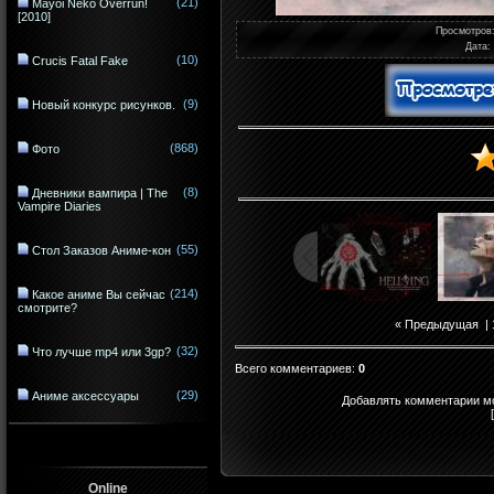
(21)
Mayoi Neko Overrun!
[2010]
Просмотров
Дата
:
(10)
Crucis Fatal Fake
(9)
Новый конкурс рисунков.
(868)
Фото
(8)
Дневники вампира | The
Vampire Diaries
(55)
Стол Заказов Аниме-кон
(214)
Какое аниме Вы сейчас
смотрите?
« Предыдущая
|
(32)
Что лучше mp4 или 3gp?
Всего комментариев
:
0
(29)
Аниме аксессуары
Добавлять комментарии мо
Online