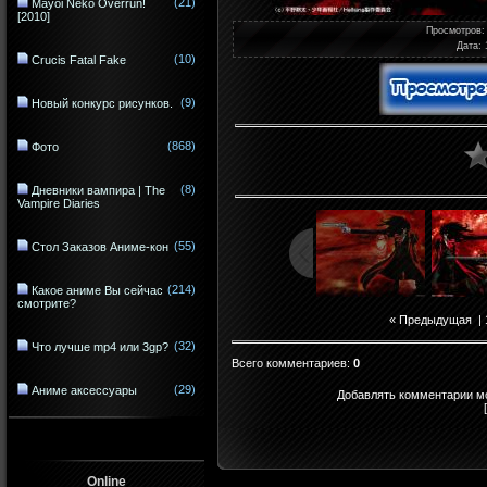
(21)
Mayoi Neko Overrun!
[2010]
Просмотров
:
Дата
:
(10)
Crucis Fatal Fake
(9)
Новый конкурс рисунков.
(868)
Фото
(8)
Дневники вампира | The
Vampire Diaries
(55)
Стол Заказов Аниме-кон
(214)
Какое аниме Вы сейчас
смотрите?
« Предыдущая
|
(32)
Что лучше mp4 или 3gp?
Всего комментариев
:
0
(29)
Аниме аксессуары
Добавлять комментарии мо
Online