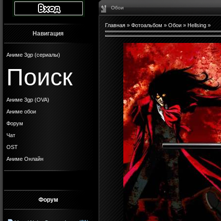
Обои
Главная
»
Фотоальбом
»
Обои
»
Hellsing
»
Навигация
Аниме 3gp (сериалы)
Поиск
Аниме 3gp (OVA)
Аниме обои
Форум
Чат
OST
Аниме Онлайн
Форум