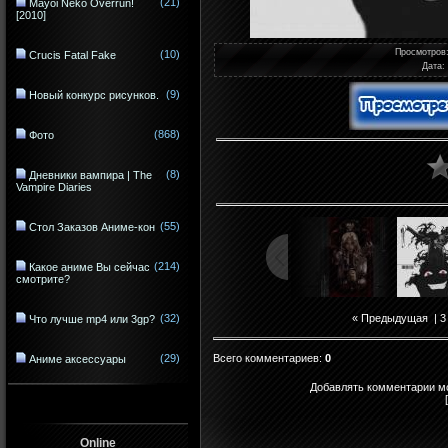
(21)
Mayoi Neko Overrun!
[2010]
Просмотров
(10)
Crucis Fatal Fake
Дата
:
(9)
Новый конкурс рисунков.
(868)
Фото
(8)
Дневники вампира | The
Vampire Diaries
(55)
Стол Заказов Аниме-кон
(214)
Какое аниме Вы сейчас
смотрите?
(32)
« Предыдущая
|
3
Что лучше mp4 или 3gp?
Всего комментариев
:
0
(29)
Аниме аксессуары
Добавлять комментарии мо
Online