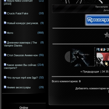
(21)
Mayoi Neko Overrun!
[2010]
Просмотров
:
Дата
(10)
Crucis Fatal Fake
(9)
Новый конкурс рисунков.
(868)
Фото
(8)
Дневники вампира | The
Vampire Diaries
(55)
Стол Заказов Аниме-кон
(214)
Какое аниме Вы сейчас
смотрите?
« Предыдущая
|
34
35
(32)
Что лучше mp4 или 3gp?
Всего комментариев
:
0
(29)
Аниме аксессуары
Добавлять комментарии мо
Online