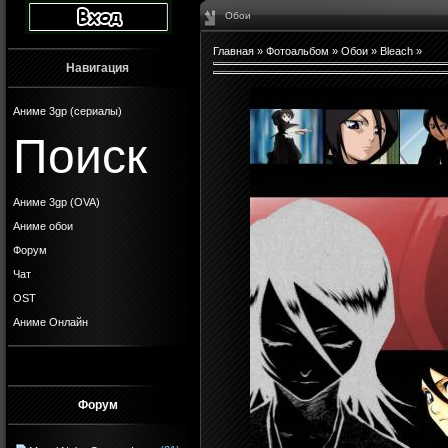
Обои
Главная
»
Фотоальбом
»
Обои
»
Bleach
»
Навигация
Аниме 3gp (сериалы)
Поиск
Аниме 3gp (OVA)
Аниме обои
Форум
Чат
OST
Аниме Онлайн
Форум