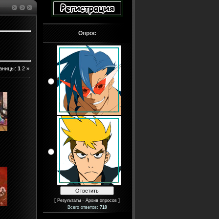
Опрос
аницы
:
1
2
»
[
·
]
Результаты
Архив опросов
Всего ответов:
710