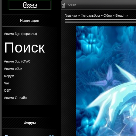
Обои
Главная
»
Фотоальбом
»
Обои
»
Bleach
»
Навигация
Аниме 3gp (сериалы)
Поиск
Аниме 3gp (OVA)
Аниме обои
Форум
Чат
OST
Аниме Онлайн
Форум