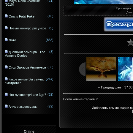
(21)
Mayoi Neko Overrun!
[2010]
Просмотров
:
Дата
(10)
Crucis Fatal Fake
(9)
Новый конкурс рисунков.
(868)
Фото
(8)
Дневники вампира | The
Vampire Diaries
(55)
Стол Заказов Аниме-кон
(214)
Какое аниме Вы сейчас
смотрите?
« Предыдущая
|
37
38
(32)
Что лучше mp4 или 3gp?
Всего комментариев
:
0
(29)
Аниме аксессуары
Добавлять комментарии мо
Online