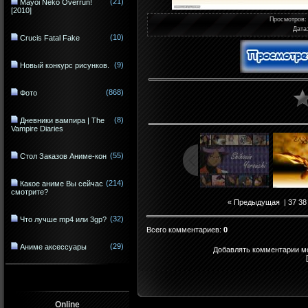
(21)
Mayoi Neko Overrun!
[2010]
Просмотров
:
Дата
(10)
Crucis Fatal Fake
(9)
Новый конкурс рисунков.
(868)
Фото
(8)
Дневники вампира | The
Vampire Diaries
(55)
Стол Заказов Аниме-кон
(214)
Какое аниме Вы сейчас
смотрите?
« Предыдущая
|
37
38
(32)
Что лучше mp4 или 3gp?
Всего комментариев
:
0
(29)
Аниме аксессуары
Добавлять комментарии мо
Online