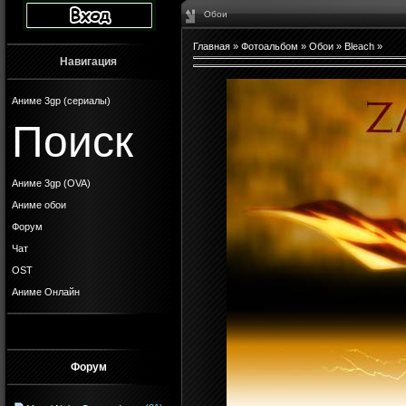
Обои
Главная
»
Фотоальбом
»
Обои
»
Bleach
»
Навигация
Аниме 3gp (сериалы)
Поиск
Аниме 3gp (OVA)
Аниме обои
Форум
Чат
OST
Аниме Онлайн
Форум