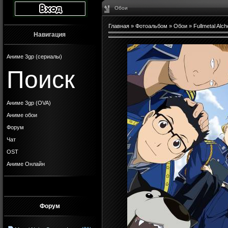
Обои
Главная
»
Фотоальбом
»
Обои
»
Fullmetal Alch
Навигация
Аниме 3gp (сериалы)
Поиск
Аниме 3gp (OVA)
Аниме обои
Форум
Чат
OST
Аниме Онлайн
Форум