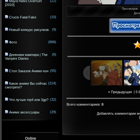
(21)
Mayoi Neko Overrun!
[2010]
Просмотров
:
Дата
(10)
Crucis Fatal Fake
(9)
Новый конкурс рисунков.
(868)
Фото
(8)
Дневники вампира | The
Vampire Diaries
(55)
Стол Заказов Аниме-кон
(214)
Какое аниме Вы сейчас
смотрите?
« Предыдущая
|
5
(32)
Что лучше mp4 или 3gp?
Всего комментариев
:
0
(29)
Аниме аксессуары
Добавлять комментарии мо
Online