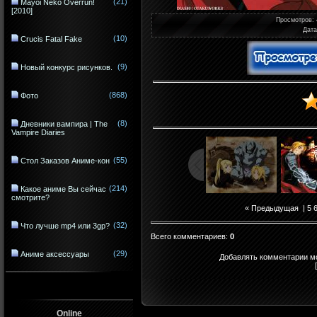
(21)
Mayoi Neko Overrun!
[2010]
Просмотров
:
Дата
(10)
Crucis Fatal Fake
(9)
Новый конкурс рисунков.
(868)
Фото
(8)
Дневники вампира | The
Vampire Diaries
(55)
Стол Заказов Аниме-кон
(214)
Какое аниме Вы сейчас
смотрите?
« Предыдущая
|
5
(32)
Что лучше mp4 или 3gp?
Всего комментариев
:
0
(29)
Аниме аксессуары
Добавлять комментарии мо
Online