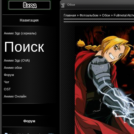
Обои
Главная
»
Фотоальбом
»
Обои
»
Fullmetal Alch
Навигация
Аниме 3gp (сериалы)
Поиск
Аниме 3gp (OVA)
Аниме обои
Форум
Чат
OST
Аниме Онлайн
Форум