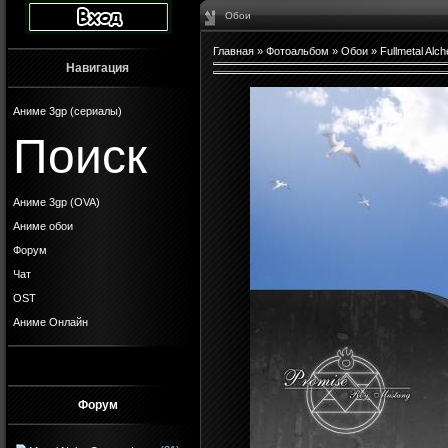
Обои
Главная
»
Фотоальбом
»
Обои
»
Fullmetal Alch
Навигация
Аниме 3gp (сериалы)
Поиск
Аниме 3gp (OVA)
Аниме обои
Форум
Чат
OST
Аниме Онлайн
Форум