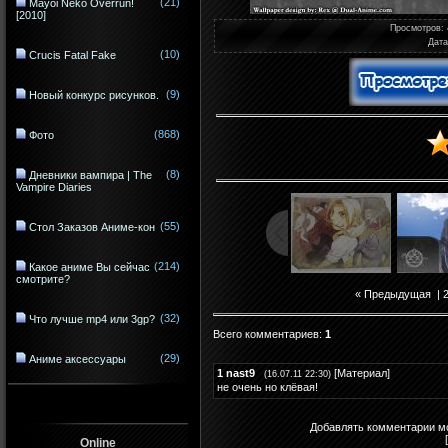
(21)
Mayoi Neko Overrun!
[2010]
Просмотров
:
Дата
(10)
Crucis Fatal Fake
(9)
Новый конкурс рисунков.
(868)
Фото
(8)
Дневники вампира | The
Vampire Diaries
(55)
Стол Заказов Аниме-кон
(214)
Какое аниме Вы сейчас
смотрите?
« Предыдущая
|
(32)
Что лучше mp4 или 3gp?
Всего комментариев
:
1
(29)
Аниме аксессуары
1
nast9
[
Материал
]
(16.07.11 22:30)
не очень но клёвая!
Добавлять комментарии мо
Online