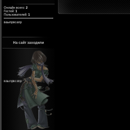
Онлайн всего:
2
Гостей:
1
Пользователей:
1
ваыпрвсапр
На сайт заходили
ваыпрвсапр