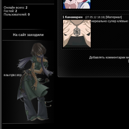
Онлайн всего:
2
Гостей:
2
Пользователей:
0
1
Канамарин
[
Материал
]
(27.05.12 18:19)
нереально супер клёвые 
На сайт заходили
Добавлять комментарии мо
ваыпрвсапр