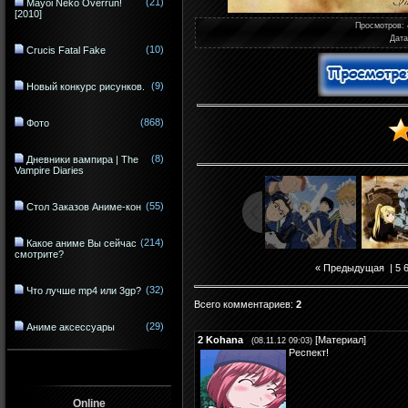
(21)
Mayoi Neko Overrun!
[2010]
Просмотров
:
Дата
(10)
Crucis Fatal Fake
(9)
Новый конкурс рисунков.
(868)
Фото
(8)
Дневники вампира | The
Vampire Diaries
(55)
Стол Заказов Аниме-кон
(214)
Какое аниме Вы сейчас
смотрите?
« Предыдущая
|
5
(32)
Что лучше mp4 или 3gp?
Всего комментариев
:
2
(29)
Аниме аксессуары
2
Kohana
[
Материал
]
(08.11.12 09:03)
Респект!
Online