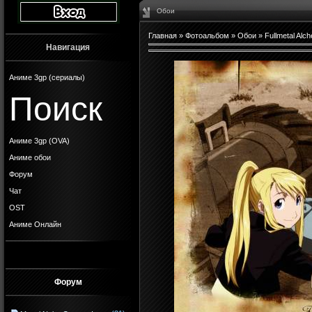
Обои
Главная
»
Фотоальбом
»
Обои
»
Fullmetal Alch
Навигация
Аниме 3gp (сериалы)
Поиск
Аниме 3gp (OVA)
Аниме обои
Форум
Чат
OST
Аниме Онлайн
Форум