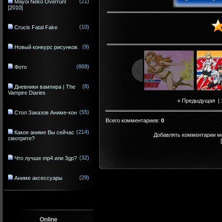
(21)
Mayoi Neko Overrun!
[2010]
(10)
Crucis Fatal Fake
(9)
Новый конкурс рисунков.
(868)
Фото
(8)
Дневники вампира | The
Vampire Diaries
« Предыдущая
|
(55)
Стол Заказов Аниме-кон
Всего комментариев
:
0
(214)
Какое аниме Вы сейчас
Добавлять комментарии мо
смотрите?
(32)
Что лучше mp4 или 3gp?
(29)
Аниме аксессуары
Online