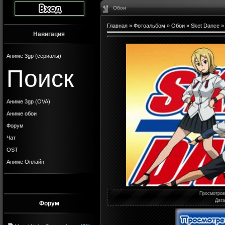
Обои
Главная
»
Фотоальбом
»
Обои
»
Sket Dance
»
Навигация
Аниме 3gp (сериалы)
Поиск
Аниме 3gp (OVA)
Аниме обои
Форум
Чат
OST
Аниме Онлайн
Просмотро
Дат
Форум