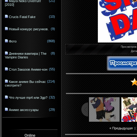
(21)
Mayoi Neko Overrun!
[2010]
(10)
Crucis Fatal Fake
(9)
Новый конкурс рисунков.
(868)
Фото
Просмотров
Дат
(8)
Дневники вампира | The
Vampire Diaries
(55)
Стол Заказов Аниме-кон
(214)
Какое аниме Вы сейчас
смотрите?
(32)
Что лучше mp4 или 3gp?
(29)
Аниме аксессуары
« Предыдущая
|
Online