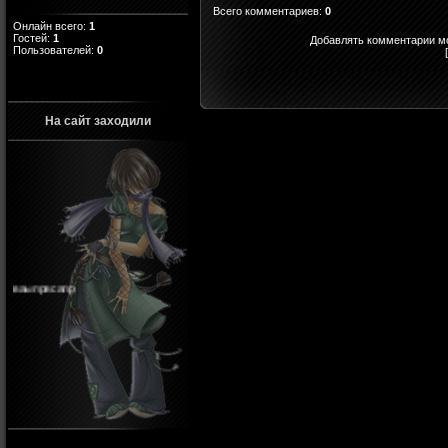
Всего комментариев
:
0
Онлайн всего:
1
Гостей:
1
Добавлять комментарии мо
Пользователей:
0
На сайт заходили
ваыпрвсапр