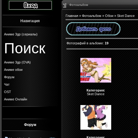
Фотоальбом
Главная
»
Фотоальбом
»
Обои
» Sket Dance
Навигация
Аниме 3gp (сериалы)
Поиск
Фотографий в альбоме
:
19
Аниме 3gp (OVA)
Аниме обои
Форум
Чат
Категория:
OST
Sket Dance
Аниме Онлайн
Форум
Категория: