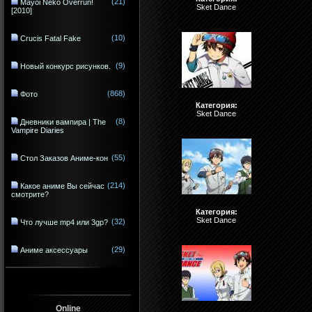
(21)
Mayoi Neko Overrun!
Sket Dance
[2010]
(10)
Crucis Fatal Fake
(9)
Новый конкурс рисунков.
(868)
Фото
Категория:
Sket Dance
(8)
Дневники вампира | The
Vampire Diaries
(55)
Стол Заказов Аниме-кон
(214)
Какое аниме Вы сейчас
смотрите?
Категория:
Sket Dance
(32)
Что лучше mp4 или 3gp?
(29)
Аниме аксессуары
Online