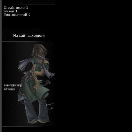
Онлайн всего:
1
Гостей:
1
Пользователей:
0
На сайт заходили
ваыпрвсапр
Kiraaaa