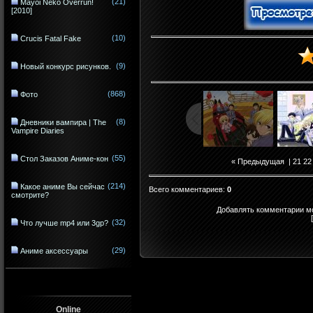
(21)
Mayoi Neko Overrun!
[2010]
(10)
Crucis Fatal Fake
(9)
Новый конкурс рисунков.
(868)
Фото
(8)
Дневники вампира | The
Vampire Diaries
(55)
Стол Заказов Аниме-кон
« Предыдущая
|
21
22
(214)
Какое аниме Вы сейчас
Всего комментариев
:
0
смотрите?
Добавлять комментарии мо
(32)
Что лучше mp4 или 3gp?
(29)
Аниме аксессуары
Online