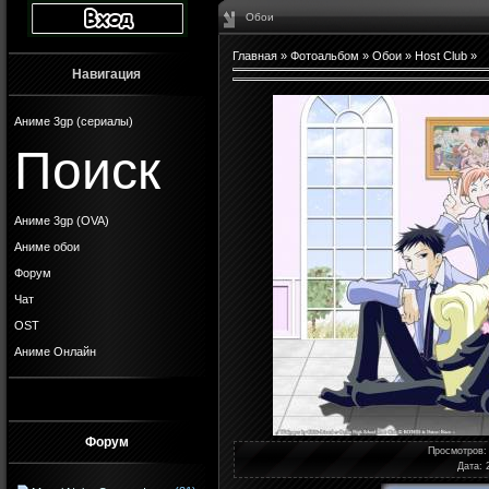
Обои
Главная
»
Фотоальбом
»
Обои
»
Host Club
»
Навигация
Аниме 3gp (сериалы)
Поиск
Аниме 3gp (OVA)
Аниме обои
Форум
Чат
OST
Аниме Онлайн
Форум
Просмотров
:
Дата
: 