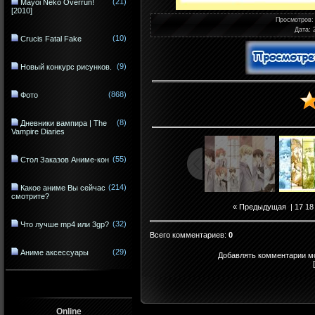
(21)
Mayoi Neko Overrun!
[2010]
Просмотров
:
Дата
: 
(10)
Crucis Fatal Fake
(9)
Новый конкурс рисунков.
(868)
Фото
(8)
Дневники вампира | The
Vampire Diaries
(55)
Стол Заказов Аниме-кон
(214)
Какое аниме Вы сейчас
смотрите?
« Предыдущая
|
17
18
(32)
Что лучше mp4 или 3gp?
Всего комментариев
:
0
(29)
Аниме аксессуары
Добавлять комментарии мо
Online