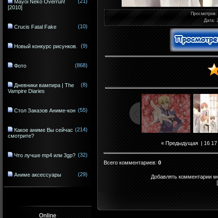
(21)
Mayoi Neko Overrun!
[2010]
Просмотров
:
Дата
: 
(10)
Crucis Fatal Fake
(9)
Новый конкурс рисунков.
(868)
Фото
(8)
Дневники вампира | The
Vampire Diaries
(55)
Стол Заказов Аниме-кон
(214)
Какое аниме Вы сейчас
смотрите?
« Предыдущая
|
16
17
(32)
Что лучше mp4 или 3gp?
Всего комментариев
:
0
(29)
Аниме аксессуары
Добавлять комментарии мо
Online