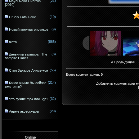
(21)
Mayoi Neko Overrun!
[2010]
(10)
Crucis Fatal Fake
(9)
Новый конкурс рисунков.
(868)
Фото
(8)
Дневники вампира | The
Vampire Diaries
« Предыдущая
|
(55)
Стол Заказов Аниме-кон
Всего комментариев
:
0
(214)
Какое аниме Вы сейчас
Добавлять комментарии мо
смотрите?
(32)
Что лучше mp4 или 3gp?
(29)
Аниме аксессуары
Online