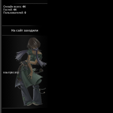
Онлайн всего:
44
Гостей:
44
Пользователей:
0
На сайт заходили
ваыпрвсапр