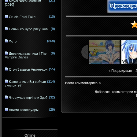
(21)
Mayoi Neko Overrun!
[2010]
(10)
Crucis Fatal Fake
(9)
Новый конкурс рисунков.
(868)
Фото
(8)
Дневники вампира | The
Vampire Diaries
(55)
Стол Заказов Аниме-кон
« Предыдущая
|
(214)
Какое аниме Вы сейчас
Всего комментариев
:
0
смотрите?
Добавлять комментарии мо
(32)
Что лучше mp4 или 3gp?
(29)
Аниме аксессуары
Online