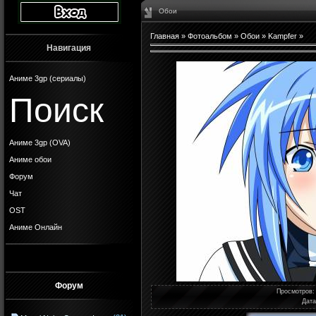
Обои
Главная
»
Фотоальбом
»
Обои
»
Kampfer
»
Навигация
Аниме 3gp (сериалы)
Поиск
Аниме 3gp (OVA)
Аниме обои
Форум
Чат
OST
Аниме Онлайн
Форум
Просмотров
:
Дата