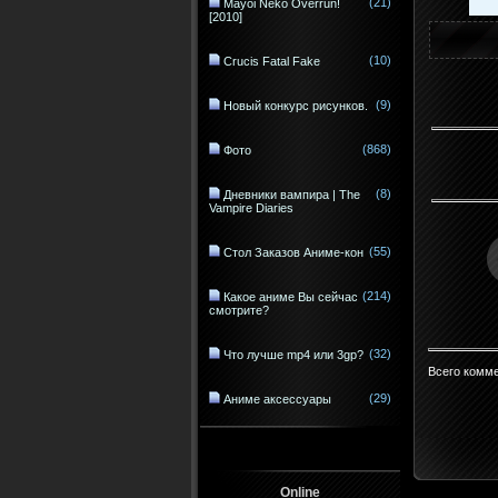
(21)
Mayoi Neko Overrun!
[2010]
(10)
Crucis Fatal Fake
(9)
Новый конкурс рисунков.
(868)
Фото
(8)
Дневники вампира | The
Vampire Diaries
(55)
Стол Заказов Аниме-кон
(214)
Какое аниме Вы сейчас
смотрите?
(32)
Что лучше mp4 или 3gp?
Всего комм
(29)
Аниме аксессуары
Online