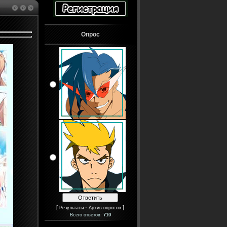
Опрос
[
·
]
Результаты
Архив опросов
Всего ответов:
710