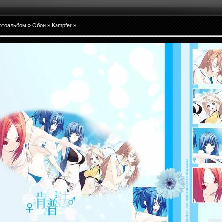
отоальбом
»
Обои
»
Kampfer
»