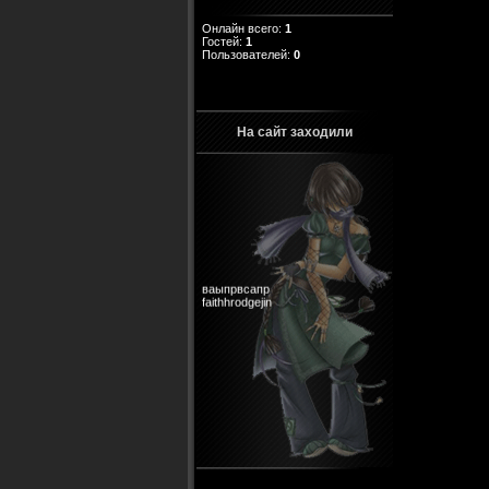
Онлайн всего:
1
Гостей:
1
Пользователей:
0
На сайт заходили
ваыпрвсапр
faithhrodgejin