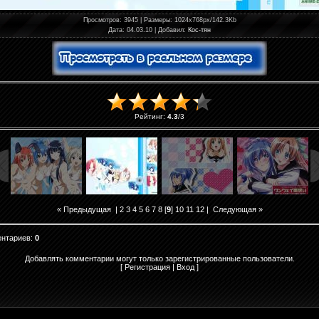
Просмотров
: 3945 |
Размеры
: 1024x768px/142.3Kb
Дата
: 04.03.10 |
Добавил
:
Кос-тян
Рейтинг
:
4.3
/
3
« Предыдущая
|
2
3
4
5
6
7
8
[
9
]
10
11
12
|
Следующая »
ентариев
:
0
Добавлять комментарии могут только зарегистрированные пользователи.
[
Регистрация
|
Вход
]