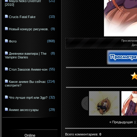
(21)
Mayoi Neko Overrun!
[2010]
(10)
Crucis Fatal Fake
(9)
Новый конкурс рисунков.
(868)
Просмотро
Фото
Дат
(8)
Дневники вампира | The
Vampire Diaries
(55)
Стол Заказов Аниме-кон
(214)
Какое аниме Вы сейчас
смотрите?
(32)
Что лучше mp4 или 3gp?
(29)
Аниме аксессуары
« Предыдущая
|
Всего комментариев
:
0
Online