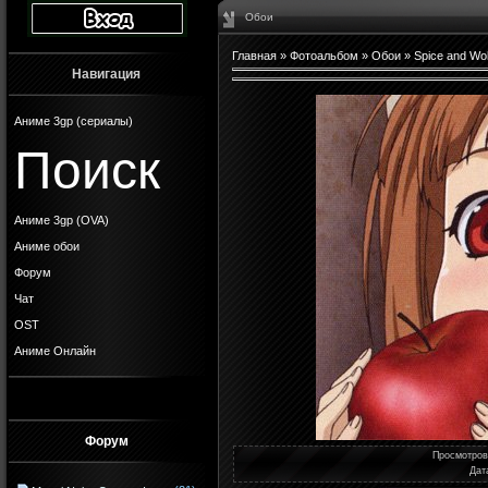
Обои
Главная
»
Фотоальбом
»
Обои
»
Spice and Wol
Навигация
Аниме 3gp (сериалы)
Поиск
Аниме 3gp (OVA)
Аниме обои
Форум
Чат
OST
Аниме Онлайн
Форум
Просмотро
Дат