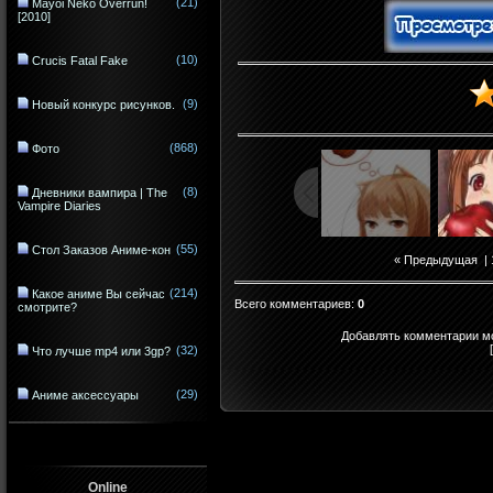
(21)
Mayoi Neko Overrun!
[2010]
(10)
Crucis Fatal Fake
(9)
Новый конкурс рисунков.
(868)
Фото
(8)
Дневники вампира | The
Vampire Diaries
(55)
Стол Заказов Аниме-кон
« Предыдущая
|
(214)
Какое аниме Вы сейчас
Всего комментариев
:
0
смотрите?
Добавлять комментарии мо
(32)
Что лучше mp4 или 3gp?
(29)
Аниме аксессуары
Online