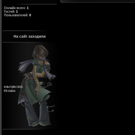
Онлайн всего:
1
Гостей:
1
Пользователей:
0
На сайт заходили
ваыпрвсапр
Kiraaaa