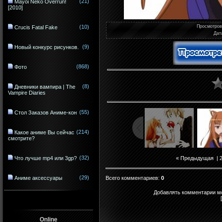
(21)
Mayoi Neko Overrun!
[2010]
(10)
Просмотро
Crucis Fatal Fake
Дат
(9)
Новый конкурс рисунков.
(868)
Фото
(8)
Дневники вампира | The
Vampire Diaries
(55)
Стол Заказов Аниме-кон
(214)
Какое аниме Вы сейчас
смотрите?
(32)
Что лучше mp4 или 3gp?
« Предыдущая
|
(29)
Всего комментариев
:
0
Аниме аксессуары
Добавлять комментарии мо
Online