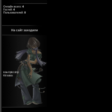
Онлайн всего:
4
Гостей:
4
Пользователей:
0
На сайт заходили
ваыпрвсапр
Kiraaaa