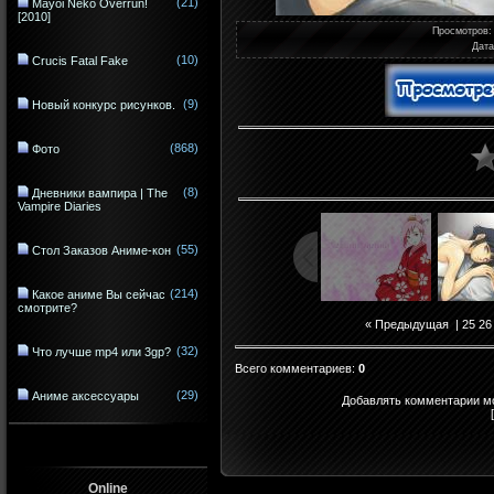
(21)
Mayoi Neko Overrun!
[2010]
Просмотров
:
Дата
(10)
Crucis Fatal Fake
(9)
Новый конкурс рисунков.
(868)
Фото
(8)
Дневники вампира | The
Vampire Diaries
(55)
Стол Заказов Аниме-кон
(214)
Какое аниме Вы сейчас
смотрите?
« Предыдущая
|
25
26
(32)
Что лучше mp4 или 3gp?
Всего комментариев
:
0
(29)
Аниме аксессуары
Добавлять комментарии мо
Online