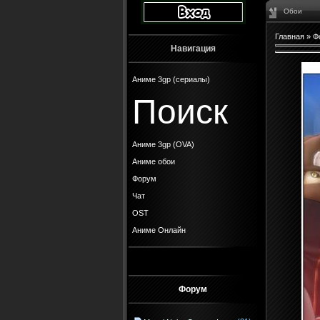
Обои
Главная
»
Ф
Навигация
Аниме 3gp (сериалы)
Поиск
Аниме 3gp (OVA)
Аниме обои
Форум
Чат
OST
Аниме Онлайн
Форум