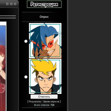
Опрос
[
·
]
Результаты
Архив опросов
Всего ответов:
710