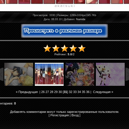
Просмотров
: 3330 |
Размеры
: 1280x1024px/245.7Kb
Дата
: 08.03.10 |
Добавил
:
Namida
Рейтинг
:
5.0
/
2
« Предыдущая
|
26
27
28
29
30
[
31
]
32
33
34
35
36
|
Следующая »
ентариев
:
0
Добавлять комментарии могут только зарегистрированные пользователи.
[
Регистрация
|
Вход
]