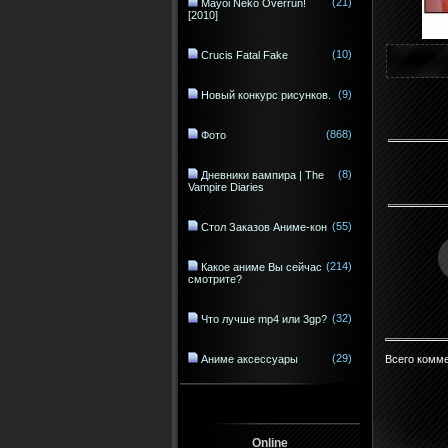
(21)
Mayoi Neko Overrun!
[2010]
(10)
Crucis Fatal Fake
(9)
Новый конкурс рисунков.
(868)
Фото
(8)
Дневники вампира | The
Vampire Diaries
(55)
Стол Заказов Аниме-кон
(214)
Какое аниме Вы сейчас
смотрите?
(32)
Что лучше mp4 или 3gp?
(29)
Всего комм
Аниме аксессуары
Online