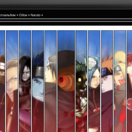
отоальбом
»
Обои
»
Naruto
»