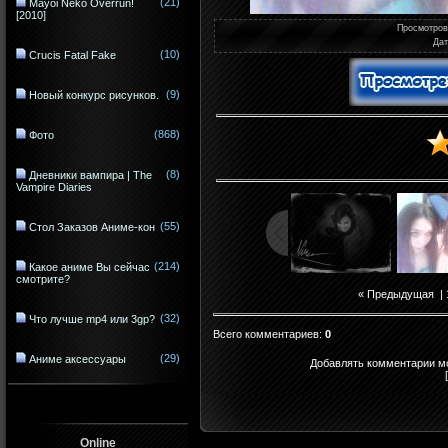
(21)
Mayoi Neko Overrun!
[2010]
Просмотро
Да
(10)
Crucis Fatal Fake
(9)
Новый конкурс рисунков.
(868)
Фото
(8)
Дневники вампира | The
Vampire Diaries
(55)
Стол Заказов Аниме-кон
(214)
Какое аниме Вы сейчас
смотрите?
« Предыдущая
|
(32)
Что лучше mp4 или 3gp?
Всего комментариев
:
0
(29)
Аниме аксессуары
Добавлять комментарии мо
Online