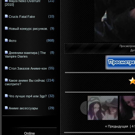
(21)
Mayoi Neko Overrun!
[2010]
(10)
Crucis Fatal Fake
(9)
Новый конкурс рисунков.
(868)
Фото
Просмотро
Да
(8)
Дневники вампира | The
Vampire Diaries
(55)
Стол Заказов Аниме-кон
(214)
Какое аниме Вы сейчас
смотрите?
(32)
Что лучше mp4 или 3gp?
(29)
Аниме аксессуары
« Предыдущая
|
4
Online