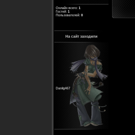
Онлайн всего:
1
Гостей:
1
Пользователей:
0
На сайт заходили
Danilg467