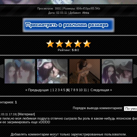
Просмотров
: 3001 |
Размеры
: 604x453px/65.5Kb
Дата
: 02.03.11 |
Добавил
:
Afrira
Рейтинг
:
5.0
/
2
« Предыдущая
|
1
2
3
4
5
[
6
]
7
8
9
10
11
|
Следующая »
ентариев
:
1
Порядок вывода комментариев:
[
Материал
]
2.03.11 17:19)
е пили,но моя любимая подруга отлично сыграла бы роль в каком-нибудь японском ф
и ее загримировать еще xDDDD
Добавлять комментарии могут только зарегистрированные пользователи.