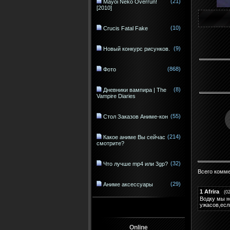
(21)
Mayoi Neko Overrun!
[2010]
(10)
Crucis Fatal Fake
(9)
Новый конкурс рисунков.
(868)
Фото
(8)
Дневники вампира | The
Vampire Diaries
(55)
Стол Заказов Аниме-кон
(214)
Какое аниме Вы сейчас
смотрите?
(32)
Что лучше mp4 или 3gp?
Всего комм
(29)
Аниме аксессуары
1
Afrira
(0
Водку мы н
ужасов,есл
Online