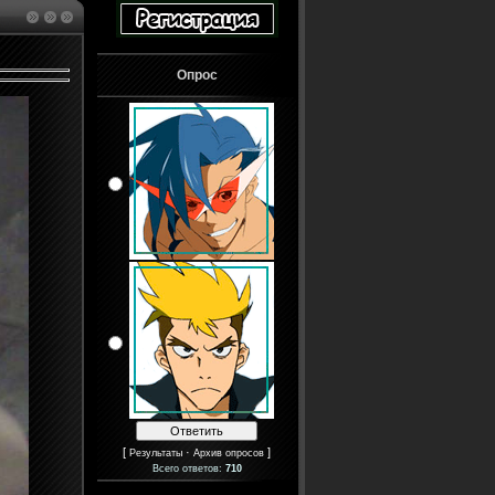
Опрос
[
·
]
Результаты
Архив опросов
Всего ответов:
710