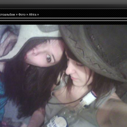
отоальбом
»
Фото
»
Afrira
»