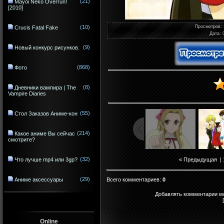
(21)
Mayoi Neko Overrun!
[2010]
(10)
Просмотров
:
Crucis Fatal Fake
Дата
: 
(9)
Новый конкурс рисунков.
(868)
Фото
(8)
Дневники вампира | The
Vampire Diaries
(55)
Стол Заказов Аниме-кон
(214)
Какое аниме Вы сейчас
смотрите?
(32)
Что лучше mp4 или 3gp?
« Предыдущая
|
(29)
Всего комментариев
:
0
Аниме аксессуары
Добавлять комментарии мо
Online