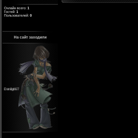
Онлайн всего:
1
Гостей:
1
Пользователей:
0
На сайт заходили
Danilg467