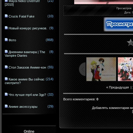
(21)
Mayoi Neko Overrun!
[2010]
Просмотров
:
Дата
: 
(10)
Crucis Fatal Fake
(9)
Новый конкурс рисунков.
(868)
Фото
(8)
Дневники вампира | The
Vampire Diaries
(55)
Стол Заказов Аниме-кон
(214)
Какое аниме Вы сейчас
смотрите?
« Предыдущая
|
(32)
Что лучше mp4 или 3gp?
Всего комментариев
:
0
(29)
Аниме аксессуары
Добавлять комментарии мо
Online