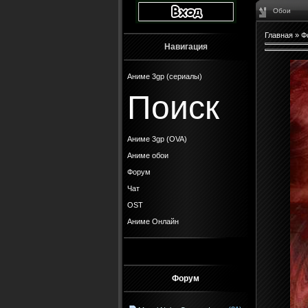
Обои
Главная
»
Ф
Навигация
Аниме 3gp (сериалы)
Поиск
Аниме 3gp (OVA)
Аниме обои
Форум
Чат
OST
Аниме Онлайн
Форум