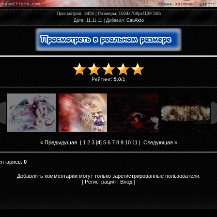
Просмотров
: 3456 |
Размеры
: 1024x768px/139.5Kb
Дата
: 11.11.11 |
Добавил
:
CauAkto
Рейтинг
:
5.0
/
1
« Предыдущая
|
1
2
3
[
4
]
5
6
7
8
9
10
11
|
Следующая »
ентариев
:
0
Добавлять комментарии могут только зарегистрированные пользователи.
[
Регистрация
|
Вход
]