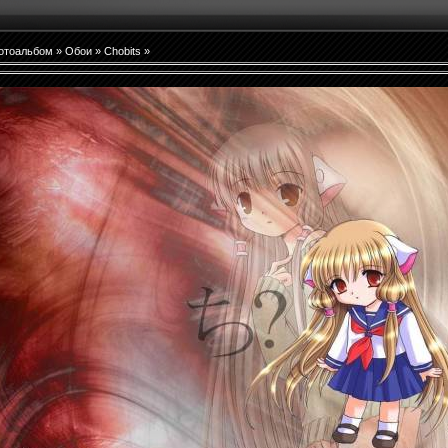
отоальбом
»
Обои
»
Chobits
»