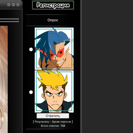
Опрос
[
·
]
Результаты
Архив опросов
Всего ответов:
710