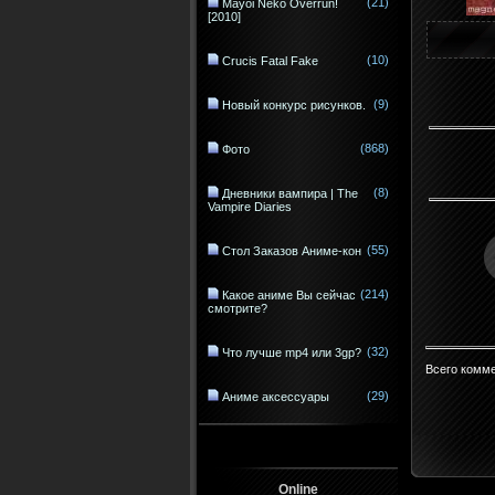
(21)
Mayoi Neko Overrun!
[2010]
(10)
Crucis Fatal Fake
(9)
Новый конкурс рисунков.
(868)
Фото
(8)
Дневники вампира | The
Vampire Diaries
(55)
Стол Заказов Аниме-кон
(214)
Какое аниме Вы сейчас
смотрите?
(32)
Что лучше mp4 или 3gp?
Всего комм
(29)
Аниме аксессуары
Online