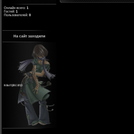
Онлайн всего:
1
Гостей:
1
Пользователей:
0
На сайт заходили
ваыпрвсапр