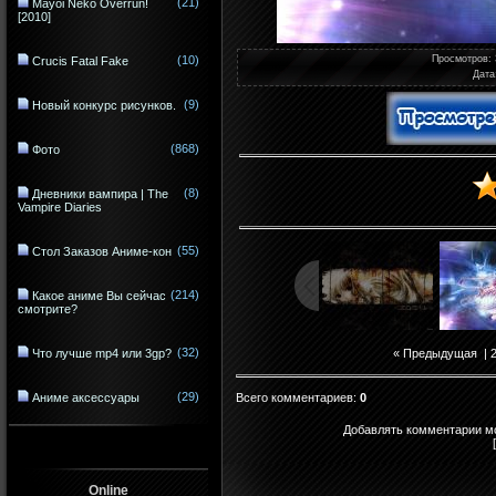
(21)
Mayoi Neko Overrun!
[2010]
(10)
Просмотров
:
Crucis Fatal Fake
Дата
(9)
Новый конкурс рисунков.
(868)
Фото
(8)
Дневники вампира | The
Vampire Diaries
(55)
Стол Заказов Аниме-кон
(214)
Какое аниме Вы сейчас
смотрите?
(32)
Что лучше mp4 или 3gp?
« Предыдущая
|
(29)
Всего комментариев
:
0
Аниме аксессуары
Добавлять комментарии мо
Online