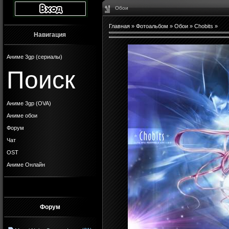
Обои
Главная
»
Фотоальбом
»
Обои
»
Chobits
»
Навигация
Аниме 3gp (сериалы)
Поиск
Аниме 3gp (OVA)
Аниме обои
Форум
Чат
OST
Аниме Онлайн
Форум