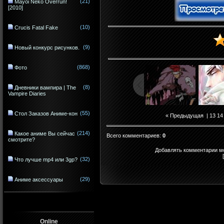
(21)
Mayoi Neko Overrun!
[2010]
(10)
Crucis Fatal Fake
(9)
Новый конкурс рисунков.
(868)
Фото
(8)
Дневники вампира | The
Vampire Diaries
(55)
Стол Заказов Аниме-кон
« Предыдущая
|
13
14
(214)
Какое аниме Вы сейчас
Всего комментариев
:
0
смотрите?
Добавлять комментарии мо
(32)
Что лучше mp4 или 3gp?
(29)
Аниме аксессуары
Online