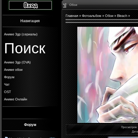
Обои
Главная
»
Фотоальбом
»
Обои
»
Bleach
»
Навигация
Аниме 3gp (сериалы)
Поиск
Аниме 3gp (OVA)
Аниме обои
Форум
Чат
OST
Аниме Онлайн
Форум
Просмотров
Дата