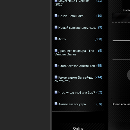
(21)
Mayoi Neko Overrun!
[2010]
(10)
Crucis Fatal Fake
(9)
Новый конкурс рисунков.
(868)
Фото
(8)
Дневники вампира | The
Vampire Diaries
(55)
Стол Заказов Аниме-кон
(214)
Какое аниме Вы сейчас
смотрите?
(32)
Что лучше mp4 или 3gp?
(29)
Всего комм
Аниме аксессуары
Online