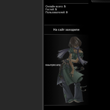
Онлайн всего:
5
Гостей:
5
Пользователей:
0
На сайт заходили
ваыпрвсапр