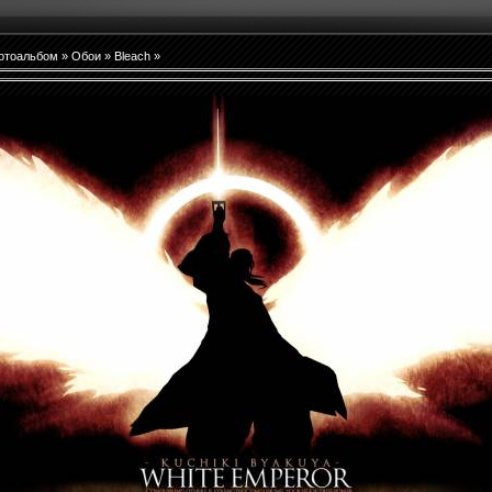
отоальбом
»
Обои
»
Bleach
»