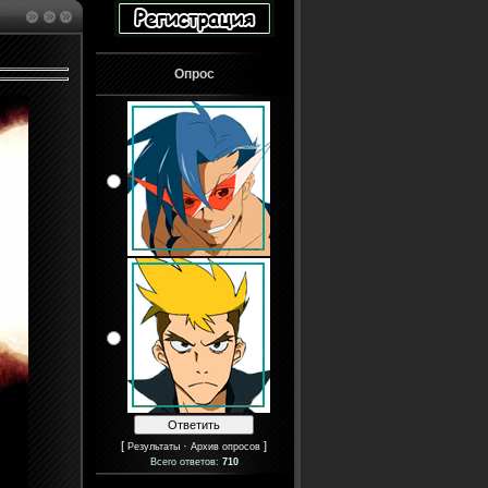
Опрос
[
·
]
Результаты
Архив опросов
Всего ответов:
710