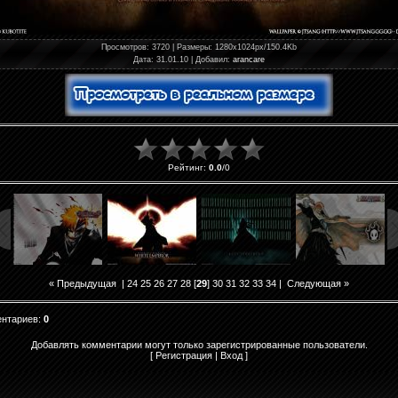
Просмотров
: 3720 |
Размеры
: 1280x1024px/150.4Kb
Дата
: 31.01.10 |
Добавил
:
arancare
Рейтинг
:
0.0
/
0
« Предыдущая
|
24
25
26
27
28
[
29
]
30
31
32
33
34
|
Следующая »
ентариев
:
0
Добавлять комментарии могут только зарегистрированные пользователи.
[
Регистрация
|
Вход
]