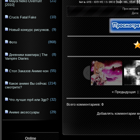
(21)
Mayoi Neko Overrun!
[2010]
Просмотров
:
Дата
:
(10)
Crucis Fatal Fake
(9)
Новый конкурс рисунков.
(868)
Фото
(8)
Дневники вампира | The
Vampire Diaries
(55)
Стол Заказов Аниме-кон
(214)
Какое аниме Вы сейчас
смотрите?
« Предыдущая
|
(32)
Что лучше mp4 или 3gp?
Всего комментариев
:
0
(29)
Аниме аксессуары
Добавлять комментарии мо
Online