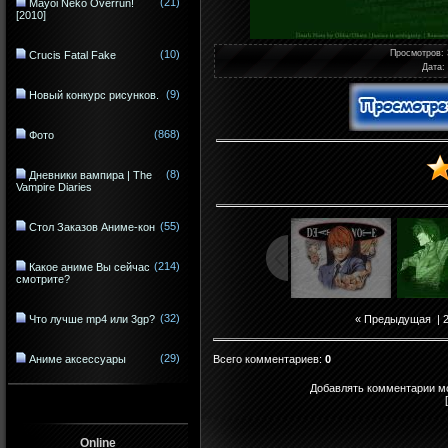
(21)
Mayoi Neko Overrun!
[2010]
(10)
Просмотров
:
Crucis Fatal Fake
Дата
:
(9)
Новый конкурс рисунков.
(868)
Фото
(8)
Дневники вампира | The
Vampire Diaries
(55)
Стол Заказов Аниме-кон
(214)
Какое аниме Вы сейчас
смотрите?
(32)
Что лучше mp4 или 3gp?
« Предыдущая
|
(29)
Всего комментариев
:
0
Аниме аксессуары
Добавлять комментарии мо
Online