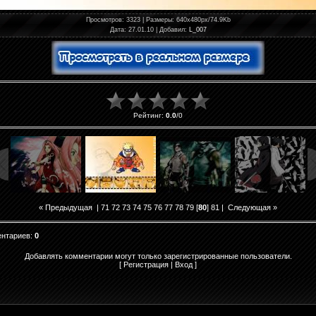
Просмотров
: 3323 |
Размеры
: 640x480px/74.9Kb
Дата
: 27.01.10 |
Добавил
:
L_007
Рейтинг
:
0.0
/
0
« Предыдущая
|
71
72
73
74
75
76
77
78
79
[
80
]
81
|
Следующая »
ентариев
:
0
Добавлять комментарии могут только зарегистрированные пользователи.
[
Регистрация
|
Вход
]