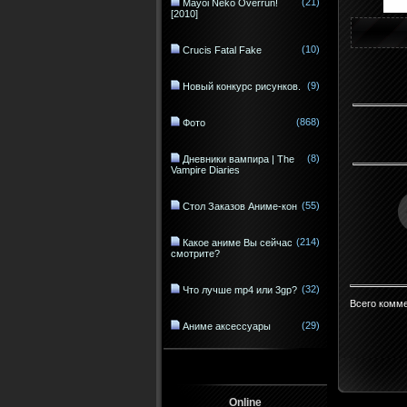
(21)
Mayoi Neko Overrun!
[2010]
(10)
Crucis Fatal Fake
(9)
Новый конкурс рисунков.
(868)
Фото
(8)
Дневники вампира | The
Vampire Diaries
(55)
Стол Заказов Аниме-кон
(214)
Какое аниме Вы сейчас
смотрите?
(32)
Что лучше mp4 или 3gp?
Всего комм
(29)
Аниме аксессуары
Online