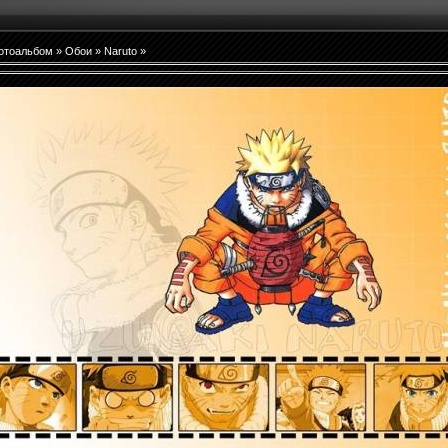
отоальбом
»
Обои
»
Naruto
»