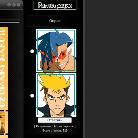
Опрос
[
·
]
Результаты
Архив опросов
Всего ответов:
710