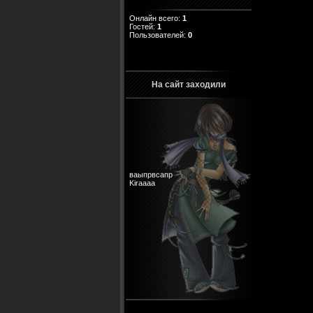
Онлайн всего:
1
Гостей:
1
Пользователей:
0
На сайт заходили
ваыпрвсапр
Kiraaaa