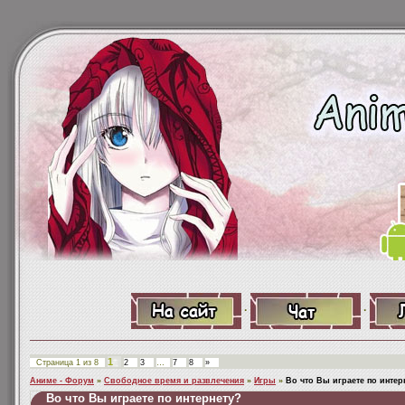
·
·
1
Страница
1
из
8
2
3
…
7
8
»
Аниме - Форум
»
Свободное время и развлечения
»
Игры
»
Во что Вы играете по интер
Во что Вы играете по интернету?