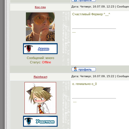
Дата: Четверг, 16.07.09, 12:23 | Сообщ
Кос-тян
Счастливый Фермер ^__^
---
Сообщений: много
Статус:
Offline
Дата: Четверг, 16.07.09, 15:22 | Сообщ
Rainheart
о. гениально о_0
---