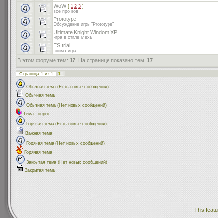
WoW
[
1
2
3
]
все про вов
Prototype
Обсуждение игры "Prototype"
Ultimate Knight Windom XP
игра в стиле Меха
ES trial
анимэ игра
В этом форуме тем:
17
. На странице показано тем:
17
.
1
Страница
1
из
1
Обычная тема (Есть новые сообщения)
Обычная тема
Обычная тема (Нет новых сообщений)
Тема - опрос
Горячая тема (Есть новые сообщения)
Важная тема
Горячая тема (Нет новых сообщений)
Горячая тема
Закрытая тема (Нет новых сообщений)
Закрытая тема
This featu