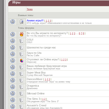
Игры
Тема
Важные темы
Аниме игры!!!
[
1
2
3
]
КТО нибудь играл? обмениваемся впечатлениями и не только
Темы форума
Во что Вы играете по интернету?
[
1
2
3
…
6
7
8
]
Во что Вы играете по интернету?
OSU!
OSU!
Шахматисты среди нас
Saya no Uta
Песнь Сайи
Отупляют ли Online игры?
[
1
2
3
]
Опросик)
Ваша любимая браузерная игра
Ваша любимая браузерная игра
Super Meat Boy
Супер Мясной Пацанчик
DanceхMixer
[
1
2
3
]
очередная японская "игра" на анимэ тему
Dragonica
Драконика
Silkroad Online
The Sims 3
[
1
2
]
Обсуждение игры "The Sims 3"
Assasin's Creed
обсуждение игры про Альтаирку)))