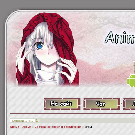
·
·
1
Страница
1
из
1
Аниме - Форум
»
Свободное время и развлечения
»
Игры