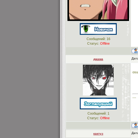
Сообщений:
16
Статус:
Offline
Дата
джама
os
---
Сообщений:
1
Статус:
Offline
Дата
кактуз