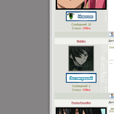
Сообщений:
16
Статус:
Offline
Дат
Riddler
Dot
---
Сообщений:
1
Статус:
Offline
Дат
PockerFaceBro
Ци
Dot