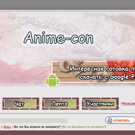
·
·
·
·
Регистр
я
»
Игры
»
Во что Вы играете по интернету?
(Во что Вы играете по интернету?)