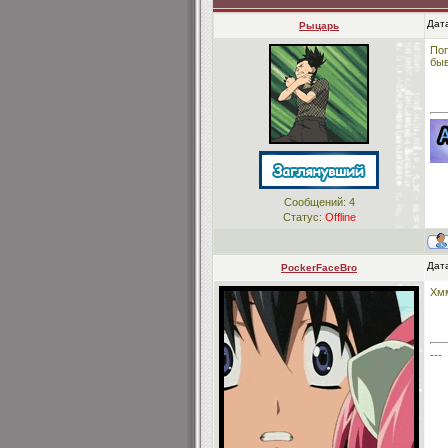
Дата
Рыцарь
Поп
быв
Сообщений:
4
Статус:
Offline
Дата
PockerFaceBro
Хмм
---