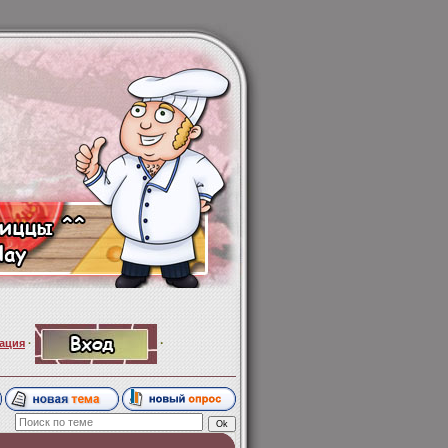
·
ация
·