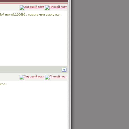
й ник nik130496 , помогу чем смогу п.с:
urce.