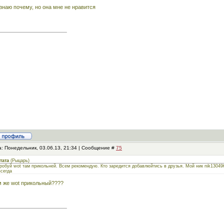
знаю почему, но она мне не нравится
а: Понедельник, 03.06.13, 21:34 | Сообщение #
75
тата
(
Рыцарь
)
робуй wot там прикольней. Всем рекомендую. Кто заредится добавлюйтись в друзья. Мой ник nik130496 
всегда
 же wot прикольный????