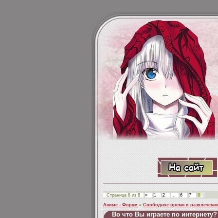
8
Страница
8
из
8
«
1
2
…
6
7
Аниме - Форум
»
Свободное время и развлечени
Во что Вы играете по интернету?