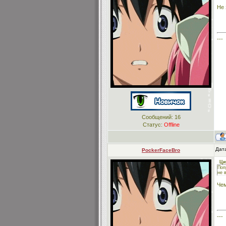
Не 
---
Сообщений:
16
Статус:
Offline
Дат
PockerFaceBro
Ци
Поп
не 
Чем
---