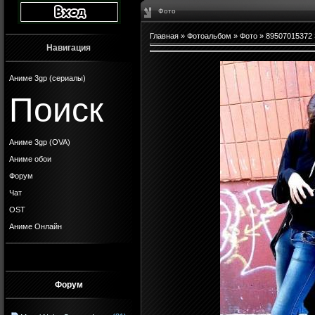
Фото
Главная
»
Фотоальбом
»
Фото
»
89507015372
Навигация
Аниме 3gp (сериалы)
Поиск
Аниме 3gp (OVA)
Аниме обои
Форум
Чат
OST
Аниме Онлайн
Форум