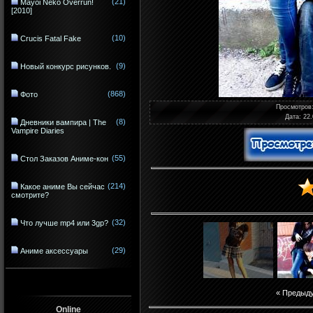
(21)
Mayoi Neko Overrun!
[2010]
(10)
Crucis Fatal Fake
(9)
Новый конкурс рисунков.
(868)
Фото
Просмотров
Дата
: 22
(8)
Дневники вампира | The
Vampire Diaries
(55)
Стол Заказов Аниме-кон
(214)
Какое аниме Вы сейчас
смотрите?
(32)
Что лучше mp4 или 3gp?
(29)
Аниме аксессуары
« Предыд
Online