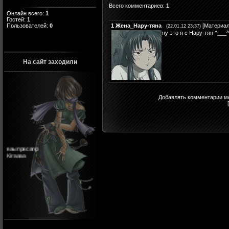
Всего комментариев
:
1
Онлайн всего:
1
Гостей:
1
1
Жена_Нару-тяна
[
Материа
Пользователей:
0
(22.01.12 23:37)
ну это я с Нару-тян ^___^
На сайт заходили
Добавлять комментарии мо
ваыпрвсапр
Kiraaaa